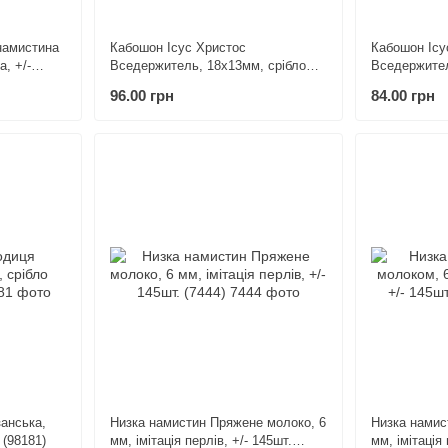
намистина
Кабошон Ісус Христос
Кабошон Ісу
, +/-
Вседержитель, 18х13мм, срібло
Вседержител
античне (98151)
античне (981
96.00 грн
84.00 грн
анська,
Низка намистин Пряжене молоко, 6
Низка намис
 (98181)
мм, імітація перлів, +/- 145шт.
мм, імітація 