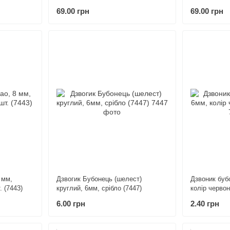
(7444)
(7445)
69.00 грн
69.00 грн
 мм,
Дзвогик Бубонець (шелест)
Дзвоник буб
. (7443)
круглий, 6мм, срібло (7447)
колір червон
6.00 грн
2.40 грн