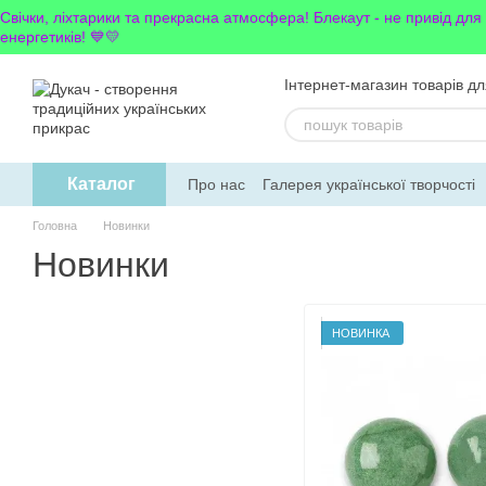
Перейти до основного контенту
Свічки, ліхтарики та прекрасна атмосфера! Блекаут - не привід для
енергетиків! 💙💛
Інтернет-магазин товарів дл
Каталог
Про нас
Галерея української творчості
Обмін та повернення
Блог
Новинки
Головна
Новинки
Новинки
НОВИНКА