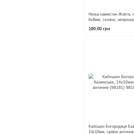
Низка намистин Жовта, 
6х8мм, скляна, непрозора
64шт. (98401)
180.00 грн
Кабошон Богородиця Каз
14х10мм, срібло античне