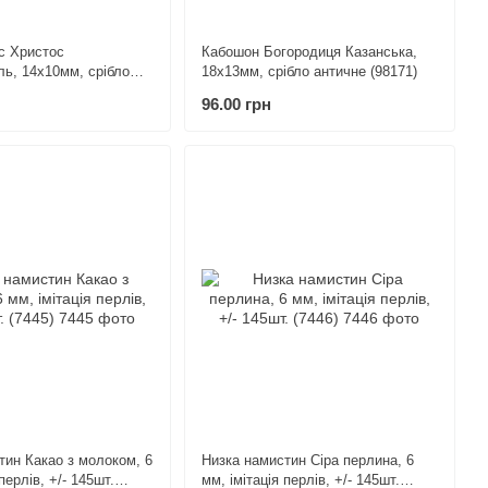
с Христос
Кабошон Богородиця Казанська,
ь, 14х10мм, срібло
18х13мм, срібло античне (98171)
61)
96.00 грн
тин Какао з молоком, 6
Низка намистин Сіра перлина, 6
перлів, +/- 145шт.
мм, імітація перлів, +/- 145шт.