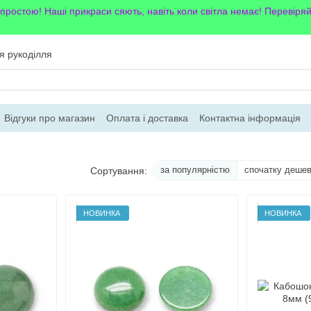
 простою! Наші прикраси сяють, навіть коли світла немає! Перевіря
я рукоділля
Відгуки про магазин
Оплата і доставка
Контактна інформація
за популярністю
спочатку деше
Сортування:
НОВИНКА
НОВИНКА