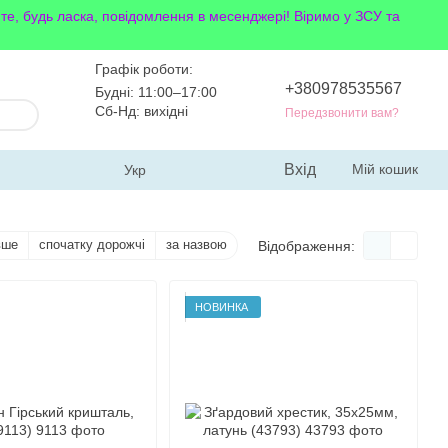
йте, будь ласка, повідомлення в месенджері! Віримо у ЗСУ та
Графік роботи:
+380978535567
Будні: 11:00–17:00
Сб-Нд: вихідні
Передзвонити вам?
Вхід
Мій кошик
Укр
вше
спочатку дорожчі
за назвою
Відображення:
НОВИНКА