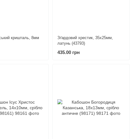
ський кришталь, 8мм
Зґардовий хрестик, 35х25мм,
латунь (43793)
435.00 грн