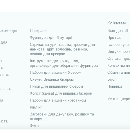
Клієнтам
 схеми для
Прикраси
Вхід до кабі
Фурнітура для біжутерії
Про нас
 для
Стрічки, шнури, тасьма, тросики для
Галерея укра
намиста, дріт, волосінь, резинка,
Відгуки про 
основа для прикрас
Оплата і до
а
Інструменти для рукоділля,
органайзери для зберігання фурнітури
Контактна і
ста
Набори для вишивки бісером
Обмін та по
миста
Схеми. Вишивка бісером
Блог
Нитки для вишивання бісером
Новинки
кача та
Холст (канва) для вишивки бісером
Ми в соцмер
та
Набори для вишивки хрестиком
Квілінг
Заготовки для декупажу, розпису та
декору
иста,
Фетр