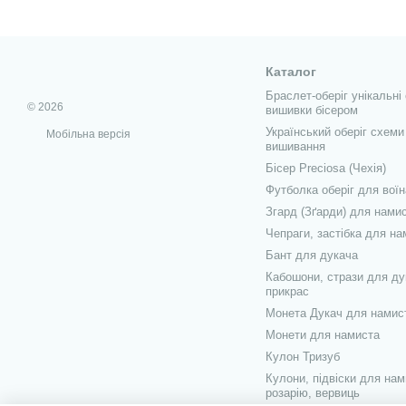
Каталог
Браслет-оберіг унікальні
© 2026
вишивки бісером
Український оберіг схеми
Мобільна версія
вишивання
Бісер Preciosa (Чехія)
Футболка оберіг для воїн
Згард (Зґарди) для нами
Чепраги, застібка для на
Бант для дукача
Кабошони, стрази для ду
прикрас
Монета Дукач для намис
Монети для намиста
Кулон Тризуб
Кулони, підвіски для нам
розарію, вервиць