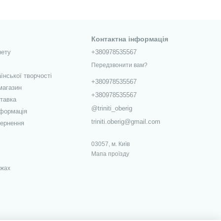
Контактна інформація
нету
+380978535567
Передзвонити вам?
їнської творчості
+380978535567
магазин
+380978535567
ставка
@triniti_oberig
нформація
triniti.oberig@gmail.com
вернення
03057, м. Київ
Мапа проїзду
ежах