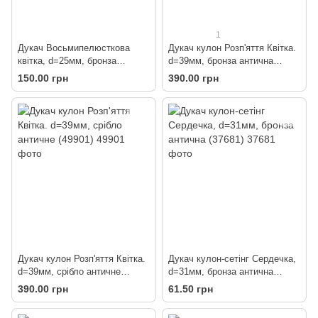
1
Дукач Восьмипелюсткова
Дукач кулон Розп'яття Квітка.
квітка, d=25мм, бронза
d=39мм, бронза антична
антична (5652)
(49902)
150.00 грн
390.00 грн
Дукач кулон Розп'яття Квітка.
Дукач кулон-сетінг Сердечка,
d=39мм, срібло античне
d=31мм, бронза антична
(49901)
(37681)
390.00 грн
61.50 грн