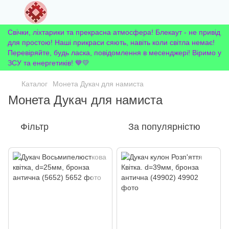
Свічки, ліхтарики та прекрасна атмосфера! Блекаут - не привід
для простою! Наші прикраси сяють, навіть коли світла немає!
Перевіряйте, будь ласка, повідомлення в месенджері! Віримо у
ЗСУ та енергетиків! 💙💛
Каталог
Монета Дукач для намиста
Монета Дукач для намиста
Фільтр
За популярністю