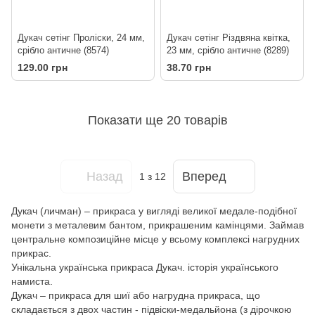
Дукач сетінг Проліски, 24 мм,
Дукач сетінг Різдвяна квітка,
срібло античне (8574)
23 мм, срібло античне (8289)
129.00 грн
38.70 грн
Показати ще 20 товарів
Назад
Вперед
1
з 12
Дукач (личман) – прикраса у вигляді великої медале-подібної
монети з металевим бантом, прикрашеним камінцями. Займав
центральне композиційне місце у всьому комплексі нагрудних
прикрас.
Унікальна українська прикраса Дукач. історія українського
намиста.
Дукач – прикраса для шиї або нагрудна прикраса, що
складається з двох частин - підвіски-медальйона (з дірочкою