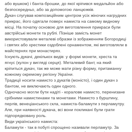
або вушком) і банта-брошки, до якої кріпився медальйон або
безпосередньо, або за допомогою ланцюжків.
Дукач слугував композиційним центром усіх жіночих нагрудних
прикрас, його одягали поверх намиста на самому видному
місці. На початку основою для виготовлення прикраси були
австрійські монети та рублі. Пізніше замість монет
використовували металеві образки із зображенням Богородиці
і святих або хрестики оздоблені орнаментом, які виготовляли в
майстернях при монастирях.
Існують дукачі, декількох видів: у формі монети, хреста та
ягнус (кулон у вигляді серця). Металевий бант, на який
кріпиться дукач, так же може мати різну форму, притаманну
кожному окремому регіону України.
Традиції носити намисто з дукатів (моністо), і один дукач з
бантом, не виключають один одного.
Одночасно могли бути надіті - коралове намисто, перенизане
срібними намистинами та монетами. Намисто з бурштину,
перлів, венеціанського скла, намиста-баламути з перламутру.
Але, при наявності дукача, всі вони покликані були грати
підпорядковану роль.
Види українського намиста:
Баламути - так в побуті спрощено називали перламутр. За