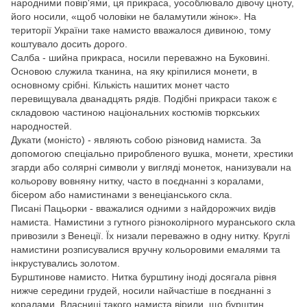
народними повір'ями, ця прикраса, уособлювало дівочу цноту,
його носили, «щоб чоловіки не баламутили жінок». На
території України таке намисто вважалося дивиною, тому
коштувало досить дорого.
Салба - шийна прикраса, носили переважно на Буковині.
Основою служила тканина, на яку кріпилися монети, в
основному срібні. Кількість нашитих монет часто
перевищувала дванадцять рядів. Подібні прикраси також є
складовою частиною національних костюмів тюркських
народностей.
Дукати (моністо) - являють собою різновид намиста. За
допомогою спеціально приробленого вушка, монети, хрестики
згарди або солярні символи у вигляді монеток, нанизували на
кольорову вовняну нитку, часто в поєднанні з коралами,
бісером або намистинами з венеціанського скла.
Писані Пацьорки - вважалися одними з найдорожчих видів
намиста. Намистини з гутного різноколірного муранського скла
привозили з Венеції. Їх низали переважно в одну нитку. Круглі
намистини розписувалися вручну кольоровими емалями та
інкрустувались золотом.
Бурштинове намисто. Нитка бурштину іноді досягала рівня
нижче середини грудей, носили найчастіше в поєднанні з
коралами. Власниці такого намиста вірили, що бурштин