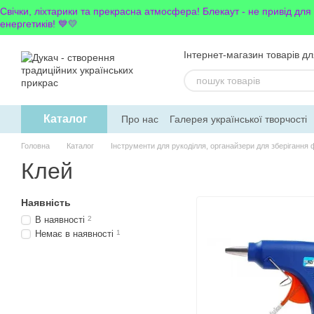
Перейти до основного контенту
Свічки, ліхтарики та прекрасна атмосфера! Блекаут - не привід для
енергетиків! 💙💛
Інтернет-магазин товарів дл
Каталог
Про нас
Галерея української творчості
Обмін та повернення
Блог
Новинки
Головна
Каталог
Інструменти для рукоділля, органайзери для зберігання 
Клей
Наявність
В наявності
2
Немає в наявності
1