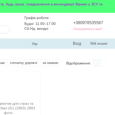
йте, будь ласка, повідомлення в месенджері! Віримо у ЗСУ та
Графік роботи:
+380978535567
Будні: 11:00–17:00
Сб-Нд: вихідні
Передзвонити вам?
Вхід
Мій кошик
Укр
вше
спочатку дорожчі
за назвою
Відображення: