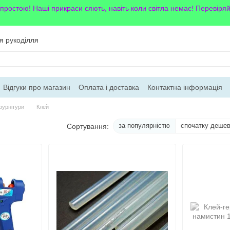
 простою! Наші прикраси сяють, навіть коли світла немає! Перевіря
я рукоділля
Відгуки про магазин
Оплата і доставка
Контактна інформація
фурнітури
Клей
за популярністю
спочатку деше
Сортування: