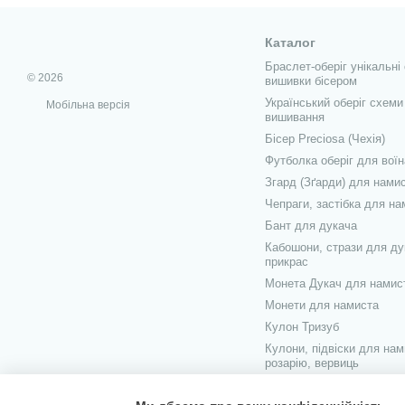
Під час роботи з будь-як
наносити засіб пензл
Каталог
не наносити більше, 
Браслет-оберіг унікальні
© 2026
вишивки бісером
надлишки прибирати 
Український оберіг схеми
Мобільна версія
вишивання
при роботі з гарячим
Бісер Preciosa (Чехія)
провітрити приміщенн
Футболка оберіг для воїн
у разі потрапляння за
Згард (Зґарди) для нами
З усього різноманіття ви
Чепраги, застібка для на
ПВА - засіб у вигляді
Бант для дукача
Полімерний (гарячий)
Кабошони, стрази для ду
прикрас
підійде спеціальний 
Монета Дукач для намис
помічника дуже позити
Монети для намиста
Суперклей - знайомий
Кулон Тризуб
полагодити кружку, щ
Кулони, підвіски для нам
Епоксидний клей (епо
розарію, вервиць
Намисто, шелести
Крім правильного підбору