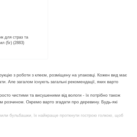
ик для страз та
л (5г) (2883)
рукцію з роботи з клеєм, розміщену на упаковці. Кожен вид має
ати. Але загалом існують загальні рекомендації, яких варто
осто чистими та висушеними від вологи - їх потрібно також
м розчином. Окремо варто згадати про деревину. Будь-які
упили бульбашки, їх найкраще проткнути гострою голкою, щоб
виду клею це може зайняти від кількох хвилин до цілої доби.
роменів.