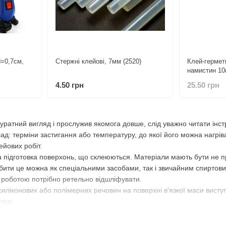
d=0,7см,
Стержні клейові, 7мм (2520)
Клей-гермет
намистин 10м
4.50 грн
25.50 грн
уратний вигляд і прослужив якомога довше, слід уважно читати інст
лад: терміни застигання або температуру, до якої його можна нагрів
ейових робіт.
 підготовка поверхонь, що склеюються. Матеріали мають бути не пр
бити це можна як спеціальними засобами, так і звичайним спиртови
д роботою потрібно ретельно відшліфувати.
силіконових або полімерних речовин на поверхні в'язкої маси вист
тря.
чекатися повного висихання склеєних деталей. Залежно від марки та 
б найкраще зберігати в сухому місці, а також далеко від сонячних п