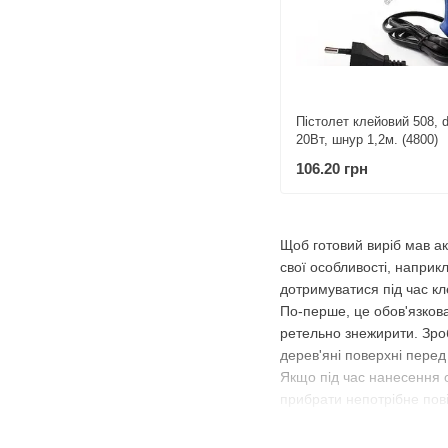
Пістолет клейовий 508, 
20Вт, шнур 1,2м. (4800)
106.20 грн
Щоб готовий виріб мав ак
свої особливості, наприк
дотримуватися під час кл
По-перше, це обов'язкова
ретельно знежирити. Зро
дерев'яні поверхні пере
Якщо під час нанесення 
прибрати непотрібне пові
І, нарешті, останнє - до
Протягом цього часу вирі