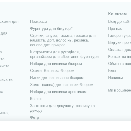
им клеєм також слід дотримуватися простих правил техніки безпеки:
иком або лопаткою;
Клієнтам
ніж потрібно для ефективного склеювання;
 схеми для
Прикраси
Вхід до кабі
Фурнітура для біжутерії
Про нас
ганчірочкою або спеціальною серветкою;
 для
Стрічки, шнури, тасьма, тросики для
Галерея укра
 клеєм використовувати рукавички;
намиста, дріт, волосінь, резинка,
Відгуки про 
основа для прикрас
я після роботи;
Оплата і до
а
Інструменти для рукоділля,
собу на слизові промити великою кількістю води та звернутися до лі
органайзери для зберігання фурнітури
Контактна і
ста
Набори для вишивки бісером
Обмін та по
дів клею для рукоділля можна виділити кілька найбільш популярних:
миста
Схеми. Вишивка бісером
Блог
 густої рідини білого або молочного кольору без особливого запаху
Нитки для вишивання бісером
Новинки
 клей - речовина, здатна багаторазово змінювати свою форму і вла
кача та
Холст (канва) для вишивки бісером
клейовий пістолет зі спеціальними термопластичними стрижнями. Баг
Ми в соцмер
та
Набори для вишивки хрестиком
вно, відзначаючи зручність і простоту використання.
Квілінг
 усім "Момент" швидкого висихання, яким можна не тільки склеїти га
Заготовки для декупажу, розпису та
о розбилася.
декору
иста,
ксидна смола). Ним працюють при з'єднанні важких матеріалів різно
Фетр
Журнали "Настуня" схеми для
 потрібного виду, бажано оцінити та сам склад. Структура якісного 
вишивки