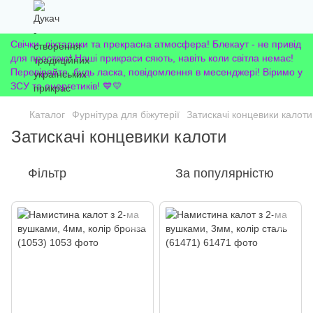
Свічки, ліхтарики та прекрасна атмосфера! Блекаут - не привід
для простою! Наші прикраси сяють, навіть коли світла немає!
Перевіряйте, будь ласка, повідомлення в месенджері! Віримо у
ЗСУ та енергетиків! 💙💛
Каталог
Фурнітура для біжутерії
Затискачі концевики калоти
Затискачі концевики калоти
Фільтр
За популярністю