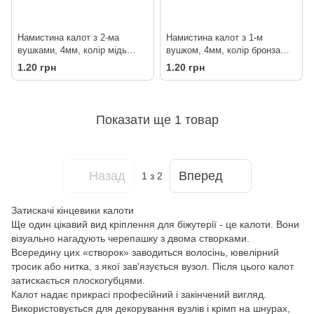
Намистина калот з 2-ма
Намистина калот з 1-м
вушками, 4мм, колір мідь
вушком, 4мм, колір бронза
(20861)
(10531)
1.20 грн
1.20 грн
Показати ще 1 товар
Назад
Вперед
1
з 2
Затискачі кінцевики калоти
Ще один цікавий вид кріплення для біжутерії - це калоти. Вони
візуально нагадують черепашку з двома створками.
Всередину цих «створок» заводиться волосінь, ювелірний
тросик або нитка, з якої зав'язується вузол. Після цього калот
затискається плоскогубцями.
Калот надає прикрасі професійний і закінчений вигляд.
Використовується для декорування вузлів і крімп на шнурах,