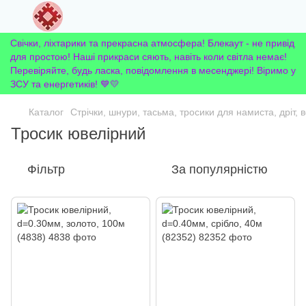
Свічки, ліхтарики та прекрасна атмосфера! Блекаут - не привід
для простою! Наші прикраси сяють, навіть коли світла немає!
Перевіряйте, будь ласка, повідомлення в месенджері! Віримо у
ЗСУ та енергетиків! 💙💛
Каталог
Стрічки, шнури, тасьма, тросики для намиста, дріт, 
Тросик ювелірний
Фільтр
За популярністю