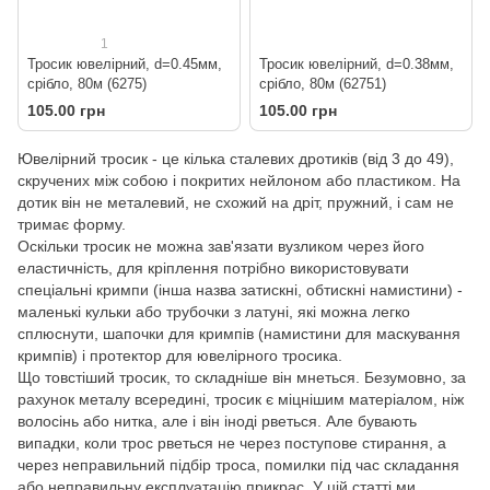
1
Тросик ювелірний, d=0.45мм,
Тросик ювелірний, d=0.38мм,
срібло, 80м (6275)
срібло, 80м (62751)
105.00 грн
105.00 грн
Ювелірний тросик - це кілька сталевих дротиків (від 3 до 49),
скручених між собою і покритих нейлоном або пластиком. На
дотик він не металевий, не схожий на дріт, пружний, і сам не
тримає форму.
Оскільки тросик не можна зав'язати вузликом через його
еластичність, для кріплення потрібно використовувати
спеціальні кримпи (інша назва затискні, обтискні намистини) -
маленькі кульки або трубочки з латуні, які можна легко
сплюснути, шапочки для кримпів (намистини для маскування
кримпів) і протектор для ювелірного тросика.
Що товстіший тросик, то складніше він мнеться. Безумовно, за
рахунок металу всередині, тросик є міцнішим матеріалом, ніж
волосінь або нитка, але і він іноді рветься. Але бувають
випадки, коли трос рветься не через поступове стирання, а
через неправильний підбір троса, помилки під час складання
або неправильну експлуатацію прикрас. У цій статті ми