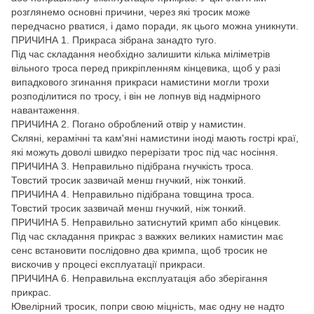
розглянемо основні причини, через які тросик може
передчасно рватися, і дамо поради, як цього можна уникнути.
ПРИЧИНА 1. Прикраса зібрана занадто туго.
Під час складання необхідно залишити кілька міліметрів
вільного троса перед прикріпленням кінцевика, щоб у разі
випадкового згинання прикраси намистини могли трохи
розподілитися по тросу, і він не лопнув від надмірного
навантаження.
ПРИЧИНА 2. Погано оброблений отвір у намистин.
Скляні, керамічні та кам'яні намистини іноді мають гострі краї,
які можуть доволі швидко перерізати трос під час носіння.
ПРИЧИНА 3. Неправильно підібрана гнучкість троса.
Товстий тросик зазвичай менш гнучкий, ніж тонкий.
ПРИЧИНА 4. Неправильно підібрана товщина троса.
Товстий тросик зазвичай менш гнучкий, ніж тонкий.
ПРИЧИНА 5. Неправильно затиснутий кримп або кінцевик.
Під час складання прикрас з важких великих намистин має
сенс встановити послідовно два кримпа, щоб тросик не
вискочив у процесі експлуатації прикраси.
ПРИЧИНА 6. Неправильна експлуатація або зберігання
прикрас.
Ювелірний тросик, попри свою міцність, має одну не надто