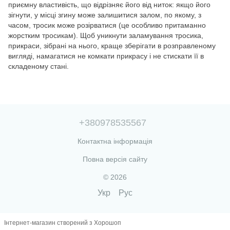
приємну властивість, що відрізняє його від ниток: якщо його
зігнути, у місці згину може залишитися залом, по якому, з
часом, тросик може розірватися (це особливо притаманно
жорстким тросикам). Щоб уникнути заламування тросика,
прикраси, зібрані на нього, краще зберігати в розправленому
вигляді, намагатися не комкати прикрасу і не стискати її в
складеному стані.
+380978535567
Контактна інформація
Повна версія сайту
© 2026
Укр
Рус
Інтернет-магазин створений з Хорошоп