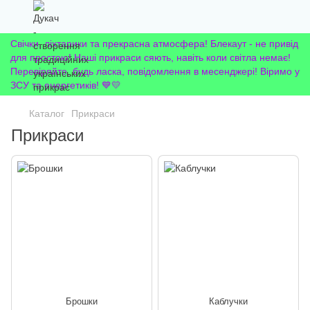
Свічки, ліхтарики та прекрасна атмосфера! Блекаут - не привід
для простою! Наші прикраси сяють, навіть коли світла немає!
Перевіряйте, будь ласка, повідомлення в месенджері! Віримо у
ЗСУ та енергетиків! 💙💛
Каталог
Прикраси
Прикраси
Брошки
Каблучки