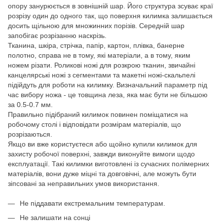
опору занурюється в зовнішній шар. Його структура зсуває краї
розрізу один до одного так, що поверхня килимка залишається
досить щільною для множинних порізів. Середній шар
запобігає розрізанню наскрізь.
Тканина, шкіра, стрічка, папір, картон, плівка, банерне
полотно, справа не в тому, які матеріали, а в тому, яким
ножем різати. Роликові ножі для розкрою тканин, звичайні
канцелярські ножі з сегментами та макетні ножі-скальпелі
підійдуть для роботи на килимку. Визначальний параметр під
час вибору ножа - це товщина леза, яка має бути не більшою
за 0.5-0.7 мм.
Правильно підібраний килимок повинен поміщатися на
робочому столі і відповідати розмірам матеріалів, що
розрізаються.
Якщо ви вже користуєтеся або щойно купили килимок для
захисту робочої поверхні, завжди виконуйте вимоги щодо
експлуатації. Такі килимки виготовлені із сучасних полімерних
матеріалів, вони дуже міцні та довговічні, але можуть бути
зіпсовані за неправильних умов використання.
Не піддавати екстремальним температурам.
Не залишати на сонці