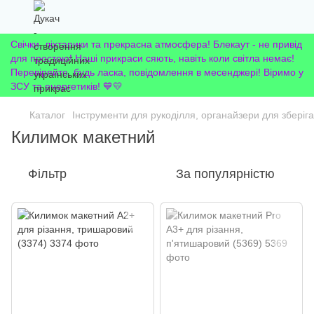
Свічки, ліхтарики та прекрасна атмосфера! Блекаут - не привід
для простою! Наші прикраси сяють, навіть коли світла немає!
Перевіряйте, будь ласка, повідомлення в месенджері! Віримо у
ЗСУ та енергетиків! 💙💛
Каталог
Інструменти для рукоділля, органайзери для зберіг
Килимок макетний
Фільтр
За популярністю