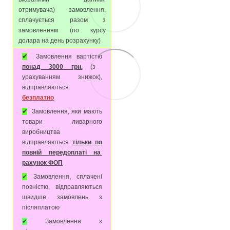
отримувача) замовлення,
сплачується разом з
замовленням (по курсу
долара на день розрахунку)
✔
Замовлення вартістю
понад 3000 грн.
(з
урахуванням знижок),
відправляються
безплатно
✔
Замовлення, яки мають
товари ливарного
виробництва
відправляються
тільки по
повній передоплаті на
рахунок ФОП
✔
Замовлення, сплачені
повністю, відправляються
швидше замовлень з
післяплатою
✔
Замовлення з