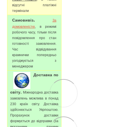
відсутні платіжні
термінали
.
Самовивіз
За
домовленістю
, в режимі
робочого часу, тільки після
повідомлення про стан
готовності замовлення.
Час відвідування
крамнички попередньо
узгоджується з
менеджером
Доставка по
.
світу
Міжнародна доставка
замовлень можлива в понад
230 країн світу. Доставка
здійснюється Укрпоштою.
Прорахунок доставки
формується до відправки (за
вказаними даними