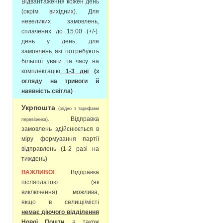
Відвантаження кожен день
(окрім вихідних). Для
невеликих замовлень,
сплачених до 15.00 (+/-)
день у день, для
замовлень які потребують
більшої уваги та часу на
комплектацію
1-3 дні
(з
огляду на тривоги й
наявність світла)
Укрпошта
(згідно з тарифами
Відправка
перевізника).
замовлень здійснюється в
міру формування партії
відправлень (1-2 разі на
тиждень)
ВАЖЛИВО!
Відправка
післяплатою (як
виключення) можлива,
якщо в селищі/місті
немає діючого відділення
Нової Пошти
, а також