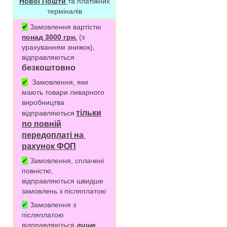
Нової Пошти
та платіжних
терміналів
✔
Замовлення вартістю
понад 3000 грн.
(з
урахуванням знижок),
відправляються
безкоштовно
✔
Замовлення, яки
мають товари ливарного
виробництва
тільки
відправляються
по повній
передоплаті на
рахунок ФОП
✔
Замовлення, сплачені
повністю,
відправляються швидше
замовлень з післяплатою
✔
Замовлення з
післяплатою
відправляються
лише