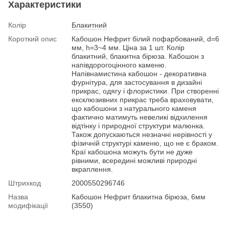
Характеристики
Колір
Блакитний
Короткий опис
Кабошон Нефрит білий пофарбований, d=6
мм, h=3~4 мм. Ціна за 1 шт. Колір
блакитний, блакитна бірюза. Кабошон з
напівдорогоцінного каменю.
Напівнамистина кабошон - декоративна
фурнітура, для застосування в дизайні
прикрас, одягу і флористики. При створенні
ексклюзивних прикрас треба враховувати,
що кабошони з натурального каменя
фактично матимуть невеликі відхилення
відтінку і природної структури малюнка.
Також допускаються незначні нерівності у
фізичній структурі каменю, що не є браком.
Краї кабошона можуть бути не дуже
рівними, всередині можливі природні
вкраплення.
Штрихкод
2000550296746
Назва
Кабошон Нефрит блакитна бірюза, 6мм
модифікації
(3550)