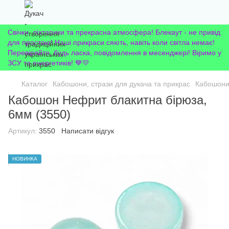
Свічки, ліхтарики та прекрасна атмосфера! Блекаут - не привід
для простою! Наші прикраси сяють, навіть коли світла немає!
Перевіряйте, будь ласка, повідомлення в месенджері! Віримо у
ЗСУ та енергетиків! 💙💛
Каталог
Кабошони, стрази для дукача та прикрас
Кабошон
Кабошон Нефрит блакитна бірюза,
6мм (3550)
Артикул:
3550
Написати відгук
НОВИНКА