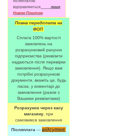
післяплатою
відправляються
лише
Новою Поштою
Повна передплата на
ФОП
Сплата 100% вартості
замовлень на
розрахунковий рахунок
підприємства (реквізити
надаються після перевірки
замовлення). Якщо вам
потрібні розрахункові
документи, вкажіть це, будь
ласка, у коментарі до
замовлення (разом з
Вашими реквізитами)
Розрахунок через касу
магазину
, при
самовивозі замовлення
відсутня
Післяплата
—