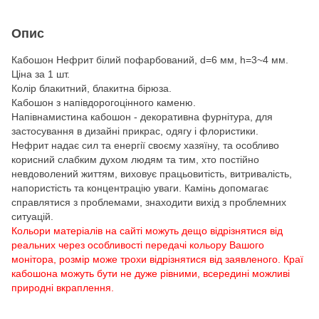
Опис
Кабошон Нефрит білий пофарбований, d=6 мм, h=3~4 мм.
Ціна за 1 шт.
Колір блакитний, блакитна бірюза.
Кабошон з напівдорогоцінного каменю.
Напівнамистина кабошон - декоративна фурнітура, для
застосування в дизайні прикрас, одягу і флористики.
Нефрит надає сил та енергії своєму хазяїну, та особливо
корисний слабким духом людям та тим, хто постійно
невдоволений життям, виховує працьовитість, витривалість,
напористість та концентрацію уваги. Камінь допомагає
справлятися з проблемами, знаходити вихід з проблемних
ситуацій.
Кольори матеріалів на сайті можуть дещо відрізнятися від
реальних через особливості передачі кольору Вашого
монітора, розмір може трохи відрізнятися від заявленого. Краї
кабошона можуть бути не дуже рівними, всередині можливі
природні вкраплення.