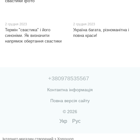
2 грудня 2023
2 грудня 2023
Термін "свастика" і його
Україна багата, різноманітна і
синоніми. Як визначити
повна краси!
напрямок обертання свастики
+380978535567
Контактна інформація
Повна версія сайту
© 2026
Укр
Рус
Інтернет-магазин створений з Хорошоп