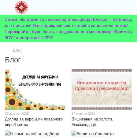
Свічки, ліхтарики та прекрасна атмосфера! Блекаут - не привід
для простою! Наші прикраси сяють, навіть коли світла немає!
Перевіряйте, будь ласка, повідомлення в месенджері! Віримо у
ЗСУ та енергетиків! 💙💛
Блог
Блог
23 жовтня 2025
17 жовтня 2025
Догляд за виробами ливарного
Вишивання на холсти.
виробництва
Рекомендації