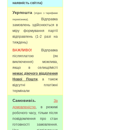
наявність світла)
Укрпошта
(згідно з тарифами
Відправка
перевізника).
замовлень здійснюється в
міру формування партії
відправлень (1-2 разі на
тиждень)
ВАЖЛИВО!
Відправка
післяплатою (як
виключення) можлива,
якщо в селищі/місті
немає діючого відділення
Нової Пошти
, а також
відсутні платіжні
термінали
.
Самовивіз
За
домовленістю
, в режимі
робочого часу, тільки після
повідомлення про стан
готовності замовлення.