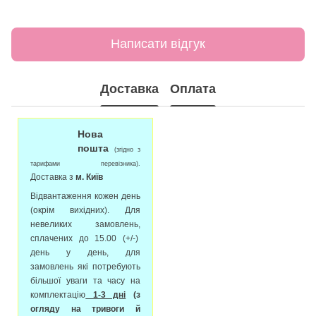
Написати відгук
Доставка
Оплата
Нова
пошта
(згідно з
тарифами перевізника).
Доставка з
м. Київ
Відвантаження кожен день
(окрім вихідних). Для
невеликих замовлень,
сплачених до 15.00 (+/-)
день у день, для
замовлень які потребують
більшої уваги та часу на
комплектацію
1-3 дні
(з
огляду на тривоги й