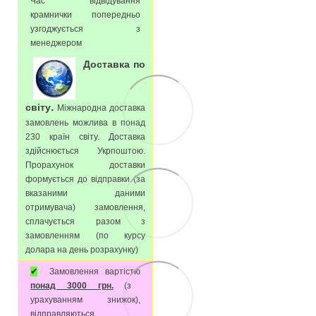
Час відвідування
крамнички попередньо
узгоджується з
менеджером
Доставка по
.
світу
Міжнародна доставка
замовлень можлива в понад
230 країн світу. Доставка
здійснюється Укрпоштою.
Прорахунок доставки
формується до відправки (за
вказаними даними
отримувача) замовлення,
сплачується разом з
замовленням (по курсу
долара на день розрахунку)
✔
Замовлення вартістю
понад 3000 грн.
(з
урахуванням знижок),
відправляються