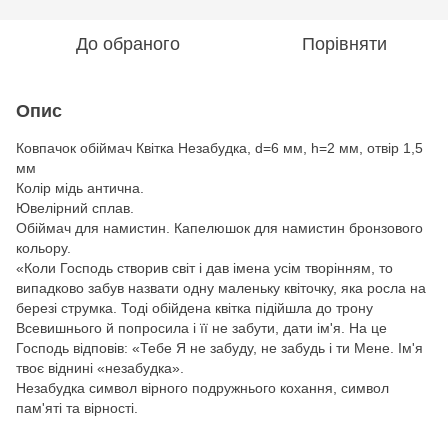
До обраного
Порівняти
Опис
Ковпачок обіймач Квітка Незабудка, d=6 мм, h=2 мм, отвір 1,5
мм
Колір мідь антична.
Ювелірний сплав.
Обіймач для намистин. Капелюшок для намистин бронзового
кольору.
«Коли Господь створив світ і дав імена усім творінням, то
випадково забув назвати одну маленьку квіточку, яка росла на
березі струмка. Тоді обійдена квітка підійшла до трону
Всевишнього й попросила і її не забути, дати ім'я. На це
Господь відповів: «Тебе Я не забуду, не забудь і ти Мене. Ім'я
твоє віднині «незабудка».
Незабудка символ вірного подружнього кохання, символ
пам'яті та вірності.