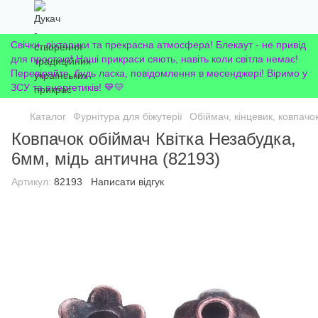
Свічки, ліхтарики та прекрасна атмосфера! Блекаут - не привід
для простою! Наші прикраси сяють, навіть коли світла немає!
Перевіряйте, будь ласка, повідомлення в месенджері! Віримо у
ЗСУ та енергетиків! 💙💛
Каталог
Фурнітура для біжутерії
Обіймач, кінцевик, ковпачо
Ковпачок обіймач Квітка Незабудка,
6мм, мідь антична (82193)
Артикул:
82193
Написати відгук