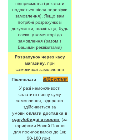
підприємства (реквізити
надаються після перевірки
замовлення). Якщо вам
потрібні розрахункові
документи, вкажіть це, будь
ласка, у коментарі до
замовлення (разом з
Вашими реквізитами)
Розрахунок через касу
магазину
, при
самовивозі замовлення
відсутня
Післяплата
—
У разі неможливості
сплатити повну суму
замовлення, відправка
здійснюється за
умови
оплати доставки в
одну/обидві сторони
(за
тарифами Новой Пошти
для посилок вагою до 1кг,
90-180 грн).