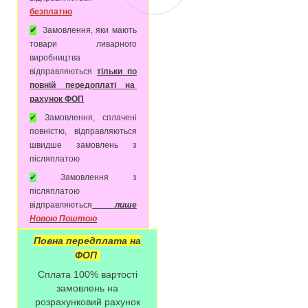
безплатно
✔
Замовлення, яки мають
товари ливарного
виробництва
відправляються
тільки по
повній передоплаті на
рахунок ФОП
✔
Замовлення, сплачені
повністю, відправляються
швидше замовлень з
післяплатою
✔
Замовлення з
післяплатою
відправляються
лише
Новою Поштою
Повна передплата на
ФОП
Сплата 100% вартості
замовлень на
розрахунковий рахунок