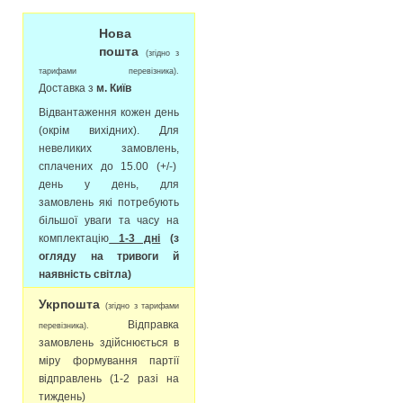
Нова
пошта
(згідно з
тарифами перевізника).
Доставка з
м. Київ
Відвантаження кожен день
(окрім вихідних). Для
невеликих замовлень,
сплачених до 15.00 (+/-)
день у день, для
замовлень які потребують
більшої уваги та часу на
комплектацію
1-3 дні
(з
огляду на тривоги й
наявність світла)
Укрпошта
(згідно з тарифами
Відправка
перевізника).
замовлень здійснюється в
міру формування партії
відправлень (1-2 разі на
тиждень)