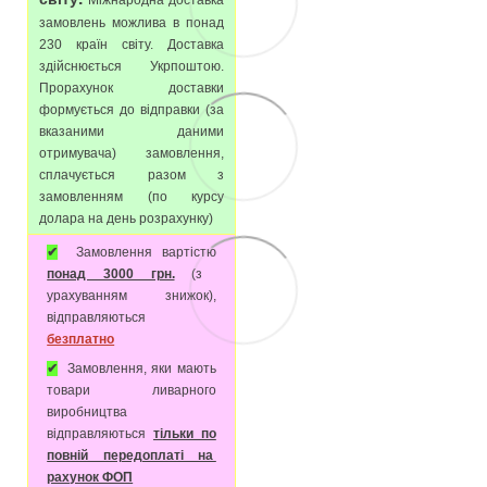
замовлень можлива в понад
230 країн світу. Доставка
здійснюється Укрпоштою.
Прорахунок доставки
формується до відправки (за
вказаними даними
отримувача) замовлення,
сплачується разом з
замовленням (по курсу
долара на день розрахунку)
✔
Замовлення вартістю
понад 3000 грн.
(з
урахуванням знижок),
відправляються
безплатно
✔
Замовлення, яки мають
товари ливарного
виробництва
відправляються
тільки по
повній передоплаті на
рахунок ФОП