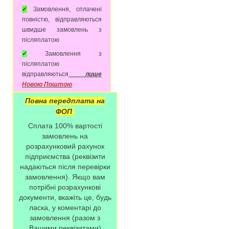
✔
Замовлення, сплачені
повністю, відправляються
швидше замовлень з
післяплатою
✔
Замовлення з
післяплатою
відправляються
лише
Новою Поштою
Повна передплата на
ФОП
Сплата 100% вартості
замовлень на
розрахунковий рахунок
підприємства (реквізити
надаються після перевірки
замовлення). Якщо вам
потрібні розрахункові
документи, вкажіть це, будь
ласка, у коментарі до
замовлення (разом з
Вашими реквізитами)