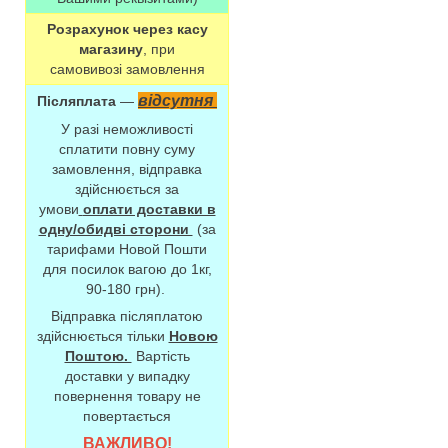
Розрахунок через касу
магазину
, при
самовивозі замовлення
відсутня
Післяплата
—
У разі неможливості
сплатити повну суму
замовлення, відправка
здійснюється за
умови
оплати доставки в
одну/обидві сторони
(за
тарифами Новой Пошти
для посилок вагою до 1кг,
90-180 грн).
Відправка післяплатою
здійснюється тільки
Новою
Поштою.
Вартість
доставки у випадку
повернення товару не
повертається
ВАЖЛИВО!