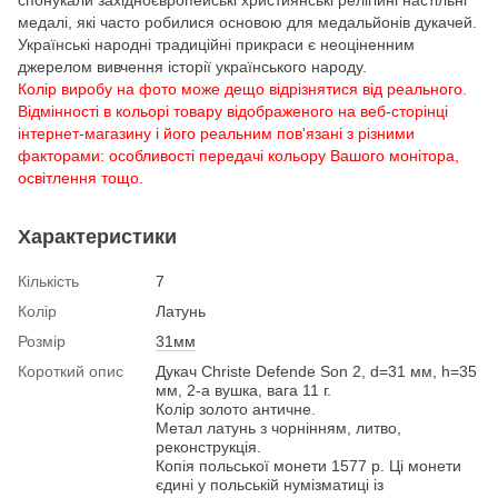
медалі, які часто робилися основою для медальйонів дукачей.
Українські народні традиційні прикраси є неоціненним
джерелом вивчення історії українського народу.
Колір виробу на фото може дещо відрізнятися від реального.
Відмінності в кольорі товару відображеного на веб-сторінці
інтернет-магазину і його реальним пов'язані з різними
факторами: особливості передачі кольору Вашого монітора,
освітлення тощо.
Характеристики
Кількість
7
Колір
Латунь
Розмір
31мм
Короткий опис
Дукач Christe Defende Son 2, d=31 мм, h=35
мм, 2-а вушка, вага 11 г.
Колір золото античне.
Метал латунь з чорнінням, литво,
реконструкція.
Копія польської монети 1577 р. Ці монети
єдині у польській нумізматиці із