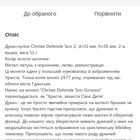
До обраного
Порівняти
Опис
Дукач-кулон Christe Defende Son 2, d=31 мм, h=35 мм, 2-а
вушка, вага 11 г.
Колір золото античне.
Метал латунь з чорнінням, литво, реконструкція.
Ці монети єдині у польській нумізматиці із зображенням
Христа. Точна копія монет 1577 року, отриманих під час
облоги міста Гданська.
Напис на монеті "Christe Defende Son Grossvs"
перекладається, як "Христе, захисти Своє Дитя!
Дукач - це не просто звичайна прикраса на кшталт брошки чи
кулону. Існує багато підстав припускати, що дукачам їх
власниці певною мірою приписували певні магічні й оберегові
функції. До нашого часу збереглося чимало дукачей у яких на
медальйонах містяться зображення на християнську біблійну
тематику. Припускають, що появі такого роду дукачей
спонукали західноєвропейські християнські релігійні настільні