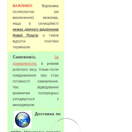
ВАЖЛИВО!
Відправка
післяплатою (як
виключення) можлива,
якщо в селищі/місті
немає діючого відділення
Нової Пошти
, а також
відсутні платіжні
термінали
.
Самовивіз
За
домовленістю
, в режимі
робочого часу, тільки після
повідомлення про стан
готовності замовлення.
Час відвідування
крамнички попередньо
узгоджується з
менеджером
Доставка по
.
світу
Міжнародна доставка