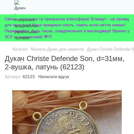
Свічки, ліхтарики та прекрасна атмосфера! Блекаут - не привід
для простою! Наші прикраси сяють, навіть коли світла немає!
Перевіряйте, будь ласка, повідомлення в месенджері! Віримо у
ЗСУ та енергетиків! 💙💛
Каталог
Монета Дукач для намиста
Дукач Christe Defende 
Дукач Christe Defende Son, d=31мм,
2-вушка, латунь (62123)
Артикул:
62123
Написати відгук