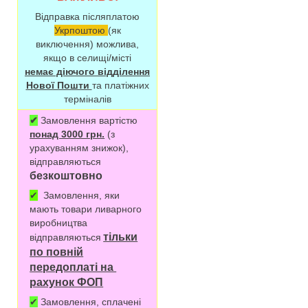
Відправка післяплатою
Укрпоштою
(як
виключення) можлива,
якщо в селищі/місті
немає діючого відділення
Нової Пошти
та платіжних
терміналів
✔
Замовлення вартістю
понад 3000 грн.
(з
урахуванням знижок),
відправляються
безкоштовно
✔
Замовлення, яки
мають товари ливарного
виробництва
тільки
відправляються
по повній
передоплаті на
рахунок ФОП
✔
Замовлення, сплачені