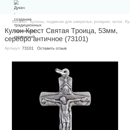
Каталог
Кулоны, подвески для ожерелья, розария, четок
Ку
Кулон Крест Святая Троица, 53мм,
серебро античное (73101)
Артикул:
73101
Оставить отзыв