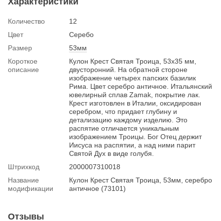
Характеристики
Количество
12
Цвет
Серебо
Размер
53мм
Короткое
Кулон Крест Святая Троица, 53х35 мм,
описание
двусторонний. На обратной стороне
изображение четырех папских базилик
Рима. Цвет серебро античное. Итальянский
ювелирный сплав Zamak, покрытие лак.
Крест изготовлен в Италии, оксидирован
серебром, что придает глубину и
детализацию каждому изделию. Это
распятие отличается уникальным
изображением Троицы. Бог Отец держит
Иисуса на распятии, а над ними парит
Святой Дух в виде голубя.
Штрихкод
2000007310018
Название
Кулон Крест Святая Троица, 53мм, серебро
модификации
античное (73101)
Отзывы