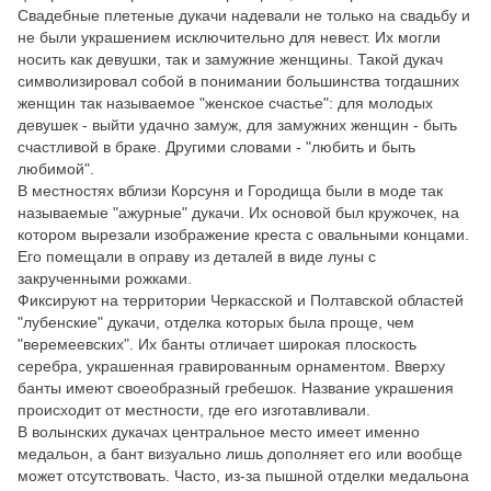
Свадебные плетеные дукачи надевали не только на свадьбу и
не были украшением исключительно для невест. Их могли
носить как девушки, так и замужние женщины. Такой дукач
символизировал собой в понимании большинства тогдашних
женщин так называемое "женское счастье": для молодых
девушек - выйти удачно замуж, для замужних женщин - быть
счастливой в браке. Другими словами - "любить и быть
любимой".
В местностях вблизи Корсуня и Городища были в моде так
называемые "ажурные" дукачи. Их основой был кружочек, на
котором вырезали изображение креста с овальными концами.
Его помещали в оправу из деталей в виде луны с
закрученными рожками.
Фиксируют на территории Черкасской и Полтавской областей
"лубенские" дукачи, отделка которых была проще, чем
"веремеевских". Их банты отличает широкая плоскость
серебра, украшенная гравированным орнаментом. Вверху
банты имеют своеобразный гребешок. Название украшения
происходит от местности, где его изготавливали.
В волынских дукачах центральное место имеет именно
медальон, а бант визуально лишь дополняет его или вообще
может отсутствовать. Часто, из-за пышной отделки медальона