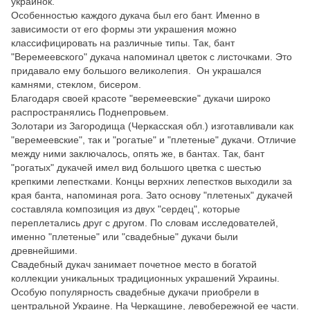
украинок.
Особенностью каждого дукача был его бант. Именно в
зависимости от его формы эти украшения можно
классифицировать на различные типы. Так, бант
"Веремеевского" дукача напоминал цветок с листочками. Это
придавало ему большого великолепия. Он украшался
камнями, стеклом, бисером.
Благодаря своей красоте "веремеевские" дукачи широко
распространялись Поднепровьем.
Золотари из Загородища (Черкасская обл.) изготавливали как
"веремеевские", так и "рогатые" и "плетеные" дукачи. Отличие
между ними заключалось, опять же, в бантах. Так, бант
"рогатых" дукачей имел вид большого цветка с шестью
крепкими лепестками. Концы верхних лепестков выходили за
края банта, напоминая рога. Зато основу "плетеных" дукачей
составляла композиция из двух "сердец", которые
переплетались друг с другом. По словам исследователей,
именно "плетеные" или "свадебные" дукачи были
древнейшими.
Свадебный дукач занимает почетное место в богатой
коллекции уникальных традиционных украшений Украины.
Особую популярность свадебные дукачи приобрели в
центральной Украине. На Черкащине, левобережной ее части.