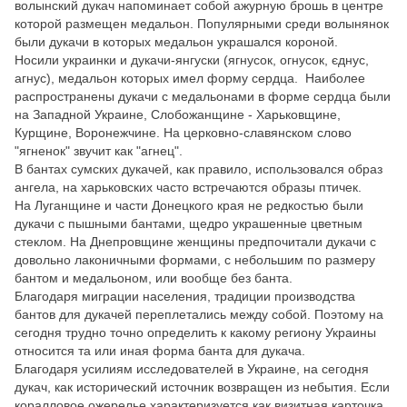
волынский дукач напоминает собой ажурную брошь в центре
которой размещен медальон. Популярными среди волынянок
были дукачи в которых медальон украшался короной.
Носили украинки и дукачи-янгуски (ягнусок, огнусок, єднус,
агнус), медальон которых имел форму сердца. Наиболее
распространены дукачи с медальонами в форме сердца были
на Западной Украине, Слобожанщине - Харьковщине,
Курщине, Воронежчине. На церковно-славянском слово
"ягненок" звучит как "агнец".
В бантах сумских дукачей, как правило, использовался образ
ангела, на харьковских часто встречаются образы птичек.
На Луганщине и части Донецкого края не редкостью были
дукачи с пышными бантами, щедро украшенные цветным
стеклом. На Днепровщине женщины предпочитали дукачи с
довольно лаконичными формами, с небольшим по размеру
бантом и медальоном, или вообще без банта.
Благодаря миграции населения, традиции производства
бантов для дукачей переплетались между собой. Поэтому на
сегодня трудно точно определить к какому региону Украины
относится та или иная форма банта для дукача.
Благодаря усилиям исследователей в Украине, на сегодня
дукач, как исторический источник возвращен из небытия. Если
коралловое ожерелье характеризуется как визитная карточка