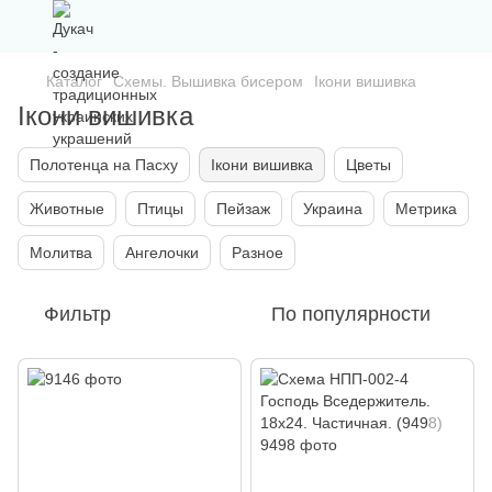
Каталог
Схемы. Вышивка бисером
Ікони вишивка
Ікони вишивка
Полотенца на Пасху
Ікони вишивка
Цветы
Животные
Птицы
Пейзаж
Украина
Метрика
Молитва
Ангелочки
Разное
Фильтр
По популярности