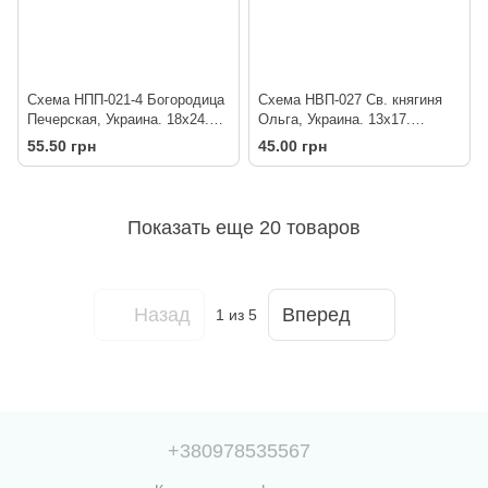
Схема НПП-021-4 Богородица
Схема НВП-027 Св. княгиня
Печерская, Украина. 18х24.
Ольга, Украина. 13х17.
Частичная. Холст (8058)
Частичная. Холст. (9162)
55.50 грн
45.00 грн
Показать еще 20 товаров
Назад
Вперед
1
из 5
+380978535567