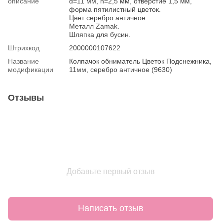
описание
d=11 мм, h=2,5 мм, отверстие 1,5 мм,
форма пятилистный цветок.
Цвет серебро античное.
Металл Zamak.
Шляпка для бусин.
Штрихкод
2000000107622
Название
Колпачок обниматель Цветок Подснежника,
модификации
11мм, серебро античное (9630)
Отзывы
Добавьте первый отзыв
Написать отзыв