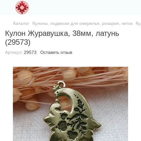
Каталог
Кулоны, подвески для ожерелья, розария, четок
Ку
Кулон Журавушка, 38мм, латунь
(29573)
Артикул:
29573
Оставить отзыв