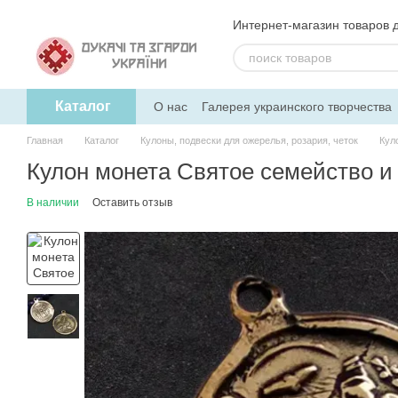
Перейти к основному контенту
Интернет-магазин товаров 
Каталог
О нас
Галерея украинского творчества
Обмен и возврат
Блог
Новинки
Главная
Каталог
Кулоны, подвески для ожерелья, розария, четок
Кул
Кулон монета Святое семейство и 
В наличии
Оставить отзыв