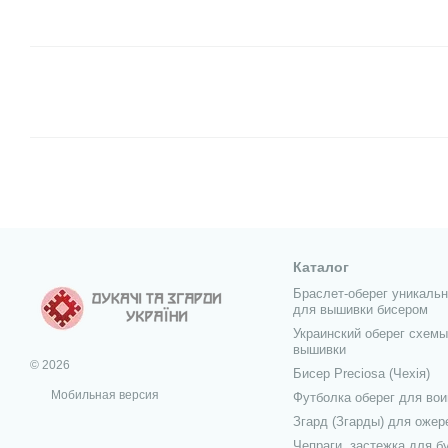
Каталог
Браслет-оберег уникаль
для вышивки бисером
Украинский оберег схемы
вышивки
© 2026
Бисер Preciosa (Чехія)
Мобильная версия
Футболка оберег для вои
Згард (Згарды) для ожер
Чепраги, застежка для б