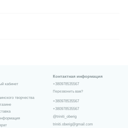
Контактная информация
ый кабинет
+380978535567
Перезвонить вам?
аинского творчества
+380978535567
газине
+380978535567
ставка
@triniti_oberig
информация
triniti.oberig@gmail.com
врат