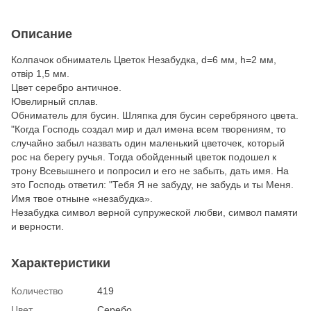
Описание
Колпачок обниматель Цветок Незабудка, d=6 мм, h=2 мм,
отвір 1,5 мм.
Цвет серебро античное.
Ювелирный сплав.
Обниматель для бусин. Шляпка для бусин серебряного цвета.
"Когда Господь создал мир и дал имена всем творениям, то
случайно забыл назвать один маленький цветочек, который
рос на берегу ручья. Тогда обойденный цветок подошел к
трону Всевышнего и попросил и его не забыть, дать имя. На
это Господь ответил: "Тебя Я не забуду, не забудь и ты Меня.
Имя твое отныне «незабудка».
Незабудка символ верной супружеской любви, символ памяти
и верности.
Характеристики
Количество
419
Цвет
Серебо