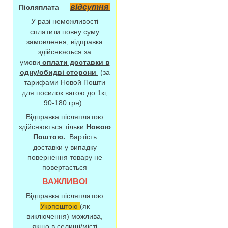
відсутня
Післяплата
—
У разі неможливості
сплатити повну суму
замовлення, відправка
здійснюється за
умови
оплати доставки в
одну/обидві сторони
(за
тарифами Новой Пошти
для посилок вагою до 1кг,
90-180 грн).
Відправка післяплатою
здійснюється тільки
Новою
Поштою.
Вартість
доставки у випадку
повернення товару не
повертається
ВАЖЛИВО!
Відправка післяплатою
Укрпоштою
(як
виключення) можлива,
якщо в селищі/місті