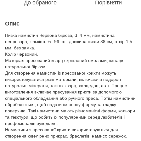
До обраного
Порівняти
Опис
Низка намистин Червона бірюза, d=4 мм, намистина
непрозора, кількість +/- 96 шт., довжина низки 38 см, отвір 1,5
мм, без замка.
Колір червоний.
Матеріал пресований кварц скріплений смолами, імітація
натуральної бірюзи.
Для створення намистин із пресованої крихти можуть
використовуватися різні матеріали, включаючи недорогі
натуральні мінерали, такі як кварц, халцедон, агат. Процес
виготовлення включає пресування крихти за допомогою
спеціального обладнання або ручного преса. Потім намистини
обробляються, щоб надати їм певну форму та гладку
поверхню. Такі намистини мають різноманітні форми, кольори
та текстури, що робить їх популярними серед любителів і
професіоналів рукоділля.
Намистини з пресованої крихти використовуються для
створення ювелірних прикрас, браслетів, намист, сережок,