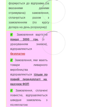
формується до відправки (за
вказаними даними
отримувача) замовлення,
сплачується разом з
замовленням (по курсу
долара на день розрахунку)
✔
Замовлення вартістю
понад 3000 грн.
(з
урахуванням знижок),
відправляються
безплатно
✔
Замовлення, яки мають
товари ливарного
виробництва
відправляються
тільки по
повній передоплаті на
рахунок ФОП
✔
Замовлення, сплачені
повністю, відправляються
швидше замовлень з
післяплатою