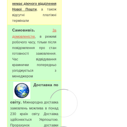
немає діючого відділення
Нової Пошти
, а також
відсутні платіжні
термінали
.
Самовивіз
За
домовленістю
, в режимі
робочого часу, тільки після
повідомлення про стан
готовності замовлення.
Час відвідування
крамнички попередньо
узгоджується з
менеджером
Доставка по
.
світу
Міжнародна доставка
замовлень можлива в понад
230 країн світу. Доставка
здійснюється Укрпоштою.
Прорахунок доставки