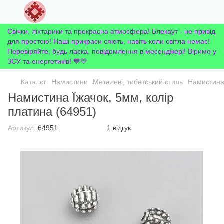
Свічки, ліхтарики та прекрасна атмосфера! Блекаут - не привід
для простою! Наші прикраси сяють, навіть коли світла немає!
Перевіряйте, будь ласка, повідомлення в месенджері! Віримо у
ЗСУ та енергетиків! 💙💛
Каталог
Намистини
Металеві, тибетський стиль
Намистина 
Намистина Їжачок, 5мм, колір
платина (64951)
Артикул:
64951
1 відгук