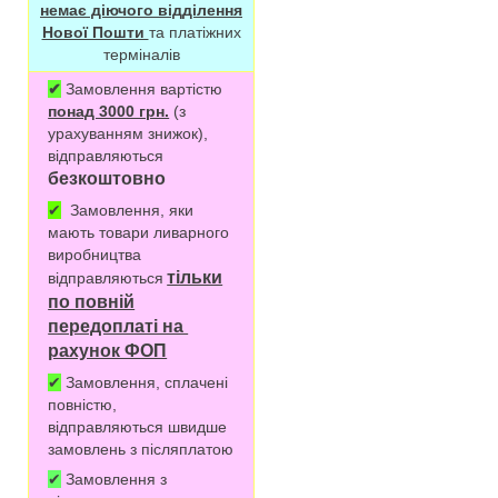
немає діючого відділення
Нової Пошти
та платіжних
терміналів
✔
Замовлення вартістю
понад 3000 грн.
(з
урахуванням знижок),
відправляються
безкоштовно
✔
Замовлення, яки
мають товари ливарного
виробництва
тільки
відправляються
по повній
передоплаті на
рахунок ФОП
✔
Замовлення, сплачені
повністю,
відправляються швидше
замовлень з післяплатою
✔
Замовлення з