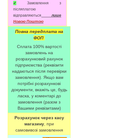
✔
Замовлення з
післяплатою
відправляються
лише
Новою Поштою
Повна передплата на
ФОП
Сплата 100% вартості
замовлень на
розрахунковий рахунок
підприємства (реквізити
надаються після перевірки
замовлення). Якщо вам
потрібні розрахункові
документи, вкажіть це, будь
ласка, у коментарі до
замовлення (разом з
Вашими реквізитами)
Розрахунок через касу
магазину
, при
самовивозі замовлення