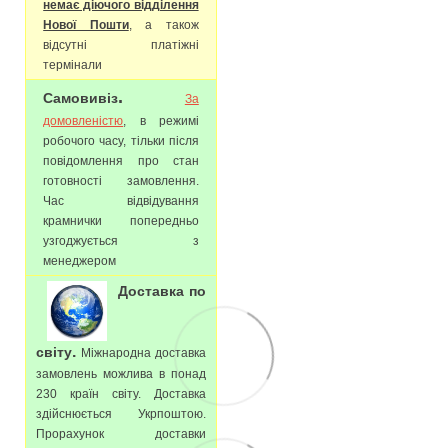
немає діючого відділення
Нової Пошти
, а також
відсутні платіжні
термінали
.
Самовивіз
За
домовленістю
, в режимі
робочого часу, тільки після
повідомлення про стан
готовності замовлення.
Час відвідування
крамнички попередньо
узгоджується з
менеджером
Доставка по
.
світу
Міжнародна доставка
замовлень можлива в понад
230 країн світу. Доставка
здійснюється Укрпоштою.
Прорахунок доставки