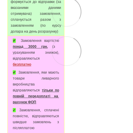
формується до відправки (за
вказаними даними
отримувача) замовлення,
сплачується разом з
замовленням (по курсу
долара на день розрахунку)
✔
Замовлення вартістю
понад 3000 грн.
(з
урахуванням знижок),
відправляються
безплатно
✔
Замовлення, яки мають
товари ливарного
виробництва
відправляються
тільки по
повній передоплаті на
рахунок ФОП
✔
Замовлення, сплачені
повністю, відправляються
швидше замовлень з
післяплатою