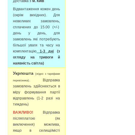
Доставка з
м. Київ
Відвантаження кожен день
(окрім вихідних). Для
невеликих замовлень,
сплачених до 15.00 (+/-)
день у день, для
замовлень які потребують
більшої уваги та часу на
комплектацію
1-3 дні
(з
огляду на тривоги й
наявність світла)
Укрпошта
(згідно з тарифами
Відправка
перевізника).
замовлень здійснюється в
міру формування партії
відправлень (1-2 разі на
тиждень)
ВАЖЛИВО!
Відправка
післяплатою (як
виключення) можлива,
якщо в селищі/місті