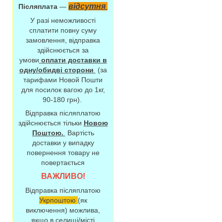
відсутня
Післяплата
—
У разі неможливості
сплатити повну суму
замовлення, відправка
здійснюється за
умови
оплати доставки в
одну/обидві сторони
(за
тарифами Новой Пошти
для посилок вагою до 1кг,
90-180 грн).
Відправка післяплатою
здійснюється тільки
Новою
Поштою.
Вартість
доставки у випадку
повернення товару не
повертається
ВАЖЛИВО!
Відправка післяплатою
Укрпоштою
(як
виключення) можлива,
якщо в селищі/місті