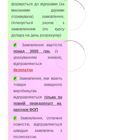
формується до відправки (за
вказаними даними
отримувача) замовлення,
сплачується разом з
замовленням (по курсу
долара на день розрахунку)
✔
Замовлення вартістю
понад 3000 грн.
(з
урахуванням знижок),
відправляються
безплатно
✔
Замовлення, яки мають
товари ливарного
виробництва
відправляються
тільки по
повній передоплаті на
рахунок ФОП
✔
Замовлення, сплачені
повністю, відправляються
швидше замовлень з
післяплатою