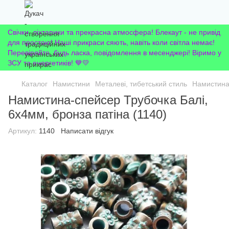
Свічки, ліхтарики та прекрасна атмосфера! Блекаут - не привід
для простою! Наші прикраси сяють, навіть коли світла немає!
Перевіряйте, будь ласка, повідомлення в месенджері! Віримо у
ЗСУ та енергетиків! 💙💛
Каталог
Намистини
Металеві, тибетський стиль
Намистина-
Намистина-спейсер Трубочка Балі,
6х4мм, бронза патіна (1140)
Артикул:
1140
Написати відгук