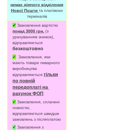
немає діючого відділення
Нової Пошти
та платіжних
терміналів
✔
Замовлення вартістю
понад 3000 грн.
(з
урахуванням знижок),
відправляються
безкоштовно
✔
Замовлення, яки
мають товари ливарного
виробництва
тільки
відправляються
по повній
передоплаті на
рахунок ФОП
✔
Замовлення, сплачені
повністю,
відправляються швидше
замовлень з післяплатою
✔
Замовлення з