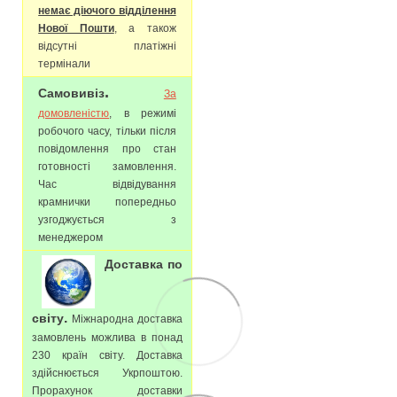
немає діючого відділення
Нової Пошти
, а також
відсутні платіжні
термінали
.
Самовивіз
За
домовленістю
, в режимі
робочого часу, тільки після
повідомлення про стан
готовності замовлення.
Час відвідування
крамнички попередньо
узгоджується з
менеджером
Доставка по
.
світу
Міжнародна доставка
замовлень можлива в понад
230 країн світу. Доставка
здійснюється Укрпоштою.
Прорахунок доставки