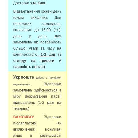
Доставка з
м. Київ
Відвантаження кожен день
(окрім вихідних). Для
невеликих замовлень,
сплачених до 15.00 (+/-)
день у день, для
замовлень які потребують
більшої уваги та часу на
комплектацію
1-3 дні
(з
огляду на тривоги й
наявність світла)
Укрпошта
(згідно з тарифами
Відправка
перевізника).
замовлень здійснюється в
міру формування партії
відправлень (1-2 разі на
тиждень)
ВАЖЛИВО!
Відправка
післяплатою (як
виключення) можлива,
якщо в селищі/місті