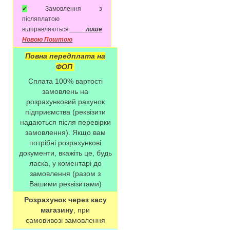
✔
Замовлення з
післяплатою
відправляються
лише
Новою Поштою
Повна передплата на
ФОП
Сплата 100% вартості
замовлень на
розрахунковий рахунок
підприємства (реквізити
надаються після перевірки
замовлення). Якщо вам
потрібні розрахункові
документи, вкажіть це, будь
ласка, у коментарі до
замовлення (разом з
Вашими реквізитами)
Розрахунок через касу
магазину
, при
самовивозі замовлення