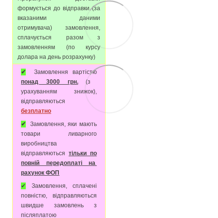
формується до відправки (за
вказаними даними
отримувача) замовлення,
сплачується разом з
замовленням (по курсу
долара на день розрахунку)
✔
Замовлення вартістю
понад 3000 грн.
(з
урахуванням знижок),
відправляються
безплатно
✔
Замовлення, яки мають
товари ливарного
виробництва
відправляються
тільки по
повній передоплаті на
рахунок ФОП
✔
Замовлення, сплачені
повністю, відправляються
швидше замовлень з
післяплатою