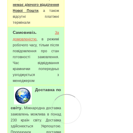
немає діючого відділення
Нової Пошти
, а також
відсутні платіжні
термінали
.
Самовивіз
За
домовленістю
, в режимі
робочого часу, тільки після
повідомлення про стан
готовності замовлення.
Час відвідування
крамнички попередньо
узгоджується з
менеджером
Доставка по
.
світу
Міжнародна доставка
замовлень можлива в понад
230 країн світу. Доставка
здійснюється Укрпоштою.
Прорахунок доставки