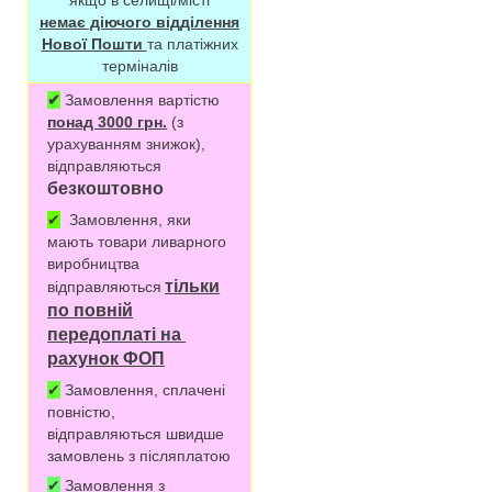
немає діючого відділення
Нової Пошти
та платіжних
терміналів
✔
Замовлення вартістю
понад 3000 грн.
(з
урахуванням знижок),
відправляються
безкоштовно
✔
Замовлення, яки
мають товари ливарного
виробництва
тільки
відправляються
по повній
передоплаті на
рахунок ФОП
✔
Замовлення, сплачені
повністю,
відправляються швидше
замовлень з післяплатою
✔
Замовлення з