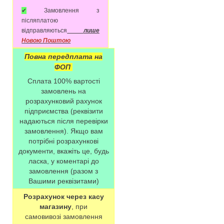
✔
Замовлення з
післяплатою
відправляються
лише
Новою Поштою
Повна передплата на
ФОП
Сплата 100% вартості
замовлень на
розрахунковий рахунок
підприємства (реквізити
надаються після перевірки
замовлення). Якщо вам
потрібні розрахункові
документи, вкажіть це, будь
ласка, у коментарі до
замовлення (разом з
Вашими реквізитами)
Розрахунок через касу
магазину
, при
самовивозі замовлення