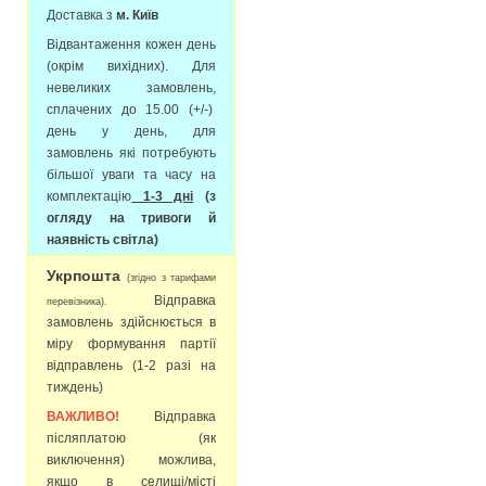
Доставка з
м. Київ
Відвантаження кожен день
(окрім вихідних). Для
невеликих замовлень,
сплачених до 15.00 (+/-)
день у день, для
замовлень які потребують
більшої уваги та часу на
комплектацію
1-3 дні
(з
огляду на тривоги й
наявність світла)
Укрпошта
(згідно з тарифами
Відправка
перевізника).
замовлень здійснюється в
міру формування партії
відправлень (1-2 разі на
тиждень)
ВАЖЛИВО!
Відправка
післяплатою (як
виключення) можлива,
якщо в селищі/місті