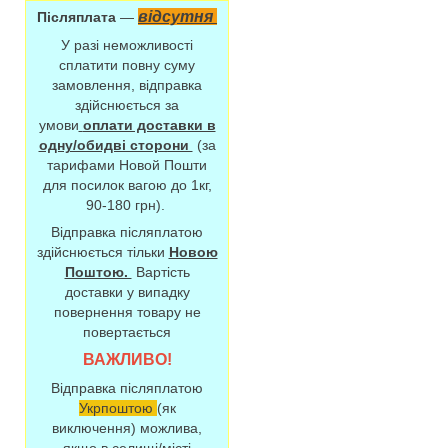
відсутня
Післяплата
—
У разі неможливості
сплатити повну суму
замовлення, відправка
здійснюється за
умови
оплати доставки в
одну/обидві сторони
(за
тарифами Новой Пошти
для посилок вагою до 1кг,
90-180 грн).
Відправка післяплатою
здійснюється тільки
Новою
Поштою.
Вартість
доставки у випадку
повернення товару не
повертається
ВАЖЛИВО!
Відправка післяплатою
Укрпоштою
(як
виключення) можлива,
якщо в селищі/місті