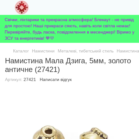
Свічки, ліхтарики та прекрасна атмосфера! Блекаут - не привід
для простою! Наші прикраси сяють, навіть коли світла немає!
Перевіряйте, будь ласка, повідомлення в месенджері! Віримо у
ЗСУ та енергетиків! 💙💛
Каталог
Намистини
Металеві, тибетський стиль
Намистина 
Намистина Мала Дзига, 5мм, золото
античне (27421)
Артикул:
27421
Написати відгук