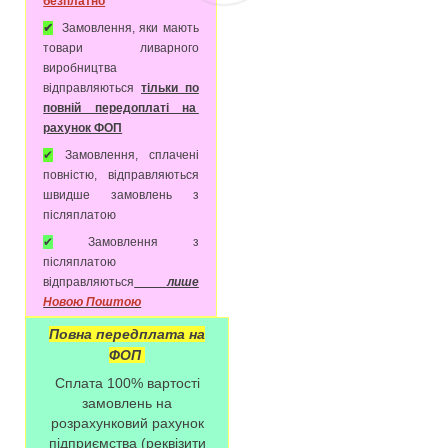
безплатно
✔
Замовлення, яки мають
товари ливарного
виробництва
відправляються
тільки по
повній передоплаті на
рахунок ФОП
✔
Замовлення, сплачені
повністю, відправляються
швидше замовлень з
післяплатою
✔
Замовлення з
післяплатою
відправляються
лише
Новою Поштою
Повна передплата на
ФОП
Сплата 100% вартості
замовлень на
розрахунковий рахунок
підприємства (реквізити