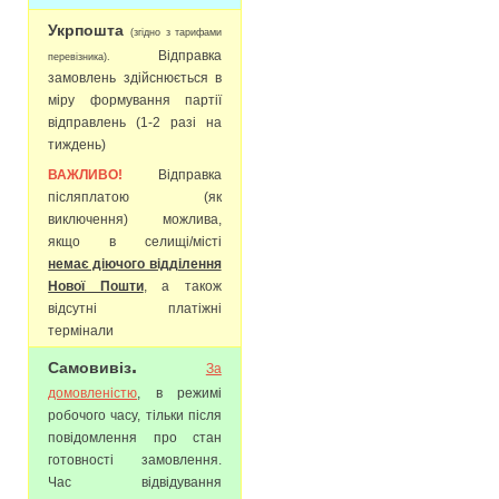
Укрпошта
(згідно з тарифами
Відправка
перевізника).
замовлень здійснюється в
міру формування партії
відправлень (1-2 разі на
тиждень)
ВАЖЛИВО!
Відправка
післяплатою (як
виключення) можлива,
якщо в селищі/місті
немає діючого відділення
Нової Пошти
, а також
відсутні платіжні
термінали
.
Самовивіз
За
домовленістю
, в режимі
робочого часу, тільки після
повідомлення про стан
готовності замовлення.
Час відвідування