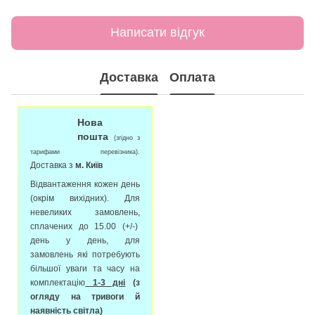
Написати відгук
Доставка
Оплата
Нова
пошта
(згідно з
тарифами перевізника).
Доставка з
м. Київ
Відвантаження кожен день
(окрім вихідних). Для
невеликих замовлень,
сплачених до 15.00 (+/-)
день у день, для
замовлень які потребують
більшої уваги та часу на
комплектацію
1-3 дні
(з
огляду на тривоги й
наявність світла)