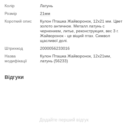
Колір
Латунь
Розмір
21мм
Короткий опис
Кулон Пташка Жайворонок, 12х21 мм. Цвет
золото античное. Металл латунь с
чернением, литье, реконструкция, вес 3 г.
Жайворонок - це віщий птах. Символ
щасливої долі.
Штрихкод
2000056233016
Назва
Кулон Пташка Жайворонок, 12х21мм,
модифікації
латунь (56233)
Відгуки
Додайте перший відгук