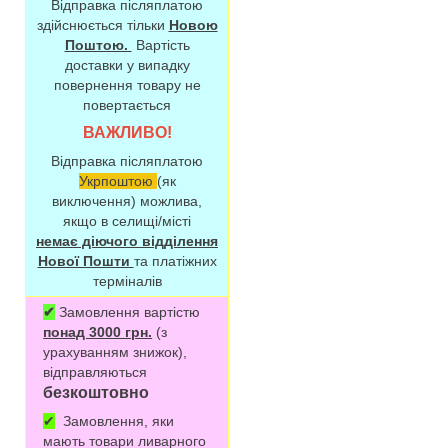
Відправка післяплатою
здійснюється тільки
Новою
Поштою.
Вартість
доставки у випадку
повернення товару не
повертається
ВАЖЛИВО!
Відправка післяплатою
Укрпоштою
(як
виключення) можлива,
якщо в селищі/місті
немає діючого відділення
Нової Пошти
та платіжних
терміналів
✔
Замовлення вартістю
понад 3000 грн.
(з
урахуванням знижок),
відправляються
безкоштовно
✔
Замовлення, яки
мають товари ливарного