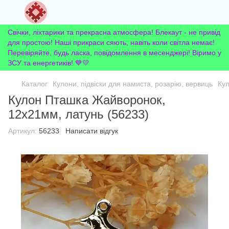
Свічки, ліхтарики та прекрасна атмосфера! Блекаут - не привід
для простою! Наші прикраси сяють, навіть коли світла немає!
Перевіряйте, будь ласка, повідомлення в месенджері! Віримо у
ЗСУ та енергетиків! 💙💛
Каталог
Кулони, підвіски для намиста, розарію, вервиць
Кул
Кулон Пташка Жайворонок,
12х21мм, латунь (56233)
Артикул:
56233
Написати відгук