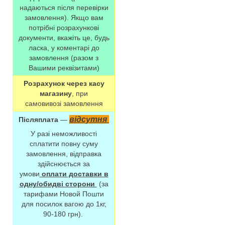
надаються після перевірки
замовлення). Якщо вам
потрібні розрахункові
документи, вкажіть це, будь
ласка, у коментарі до
замовлення (разом з
Вашими реквізитами)
Розрахунок через касу
магазину
, при
самовивозі замовлення
відсутня
Післяплата
—
У разі неможливості
сплатити повну суму
замовлення, відправка
здійснюється за
умови
оплати доставки в
одну/обидві сторони
(за
тарифами Новой Пошти
для посилок вагою до 1кг,
90-180 грн).