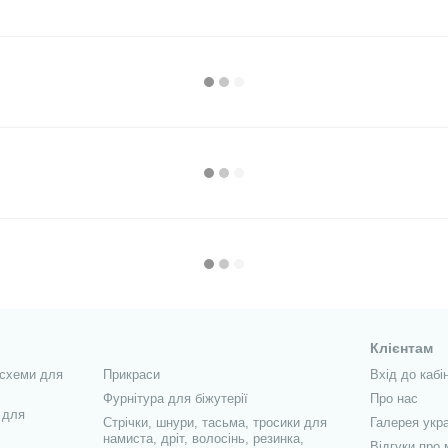
Клієнтам
 схеми для
Прикраси
Вхід до кабі
Фурнітура для біжутерії
Про нас
 для
Стрічки, шнури, тасьма, тросики для
Галерея укра
намиста, дріт, волосінь, резинка,
Відгуки про 