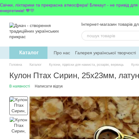
Перейти до основного контенту
Свічки, ліхтарики та прекрасна атмосфера! Блекаут - не привід для
енергетиків! 💙💛
Інтернет-магазин товарів дл
Каталог
Про нас
Галерея української творчості
Обмін та повернення
Блог
Новинки
Головна
Каталог
Кулони, підвіски для намиста, розарію, вервиць
Куло
Кулон Птах Сирин, 25х23мм, латун
В наявності
Написати відгук