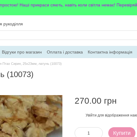
 простою! Наші прикраси сяють, навіть коли світла немає! Перевіря
я рукоділля
Відгуки про магазин
Оплата і доставка
Контактна інформація
н Птах Сирин, 25х23мм, латунь (10073)
ь (10073)
270.00 грн
Увійти
для відображення нак
%
Купити