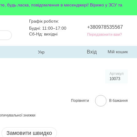
йте, будь ласка, повідомлення в месенджері! Віримо у ЗСУ та
Графік роботи:
+380978535567
Будні: 11:00–17:00
Сб-Нд: вихідні
Передзвонити вам?
Вхід
Мій кошик
Укр
Артикул
10073
Порівняти
В бажання
опичувальної знижки
Замовити швидко