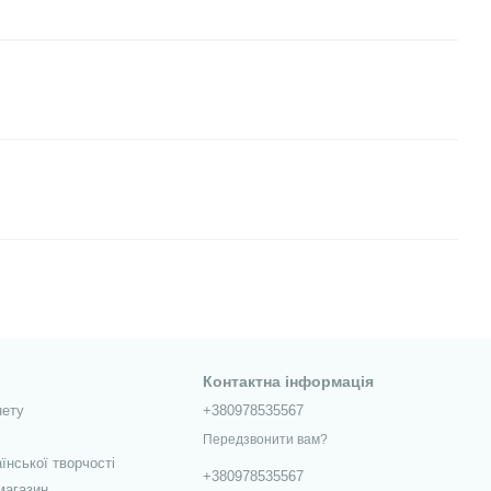
Контактна інформація
нету
+380978535567
Передзвонити вам?
їнської творчості
+380978535567
магазин