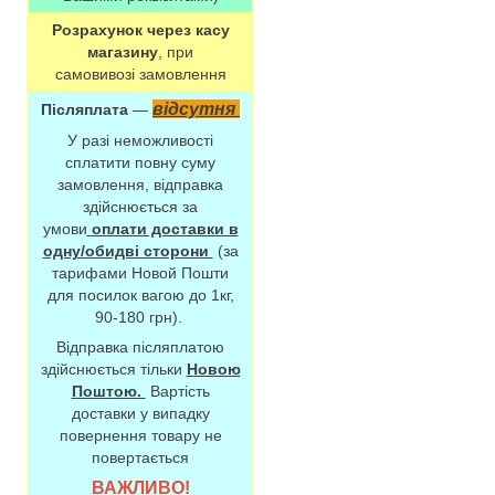
Розрахунок через касу
магазину
, при
самовивозі замовлення
відсутня
Післяплата
—
У разі неможливості
сплатити повну суму
замовлення, відправка
здійснюється за
умови
оплати доставки в
одну/обидві сторони
(за
тарифами Новой Пошти
для посилок вагою до 1кг,
90-180 грн).
Відправка післяплатою
здійснюється тільки
Новою
Поштою.
Вартість
доставки у випадку
повернення товару не
повертається
ВАЖЛИВО!