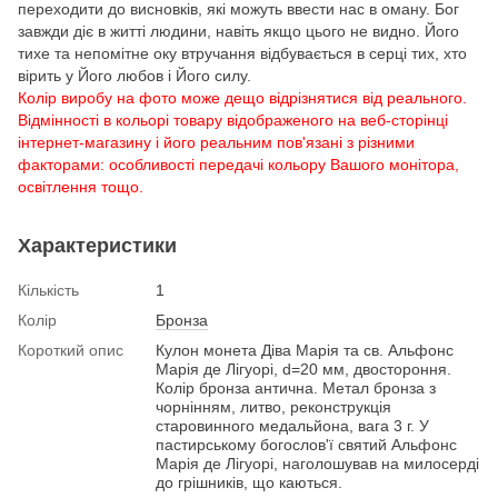
переходити до висновків, які можуть ввести нас в оману. Бог
завжди діє в житті людини, навіть якщо цього не видно. Його
тихе та непомітне оку втручання відбувається в серці тих, хто
вірить у Його любов і Його силу.
Колір виробу на фото може дещо відрізнятися від реального.
Відмінності в кольорі товару відображеного на веб-сторінці
інтернет-магазину і його реальним пов'язані з різними
факторами: особливості передачі кольору Вашого монітора,
освітлення тощо.
Характеристики
Кількість
1
Колір
Бронза
Короткий опис
Кулон монета Діва Марія та св. Альфонс
Марія де Лігуорі, d=20 мм, двостороння.
Колір бронза антична. Метал бронза з
чорнінням, литво, реконструкція
старовинного медальйона, вага 3 г. У
пастирському богослов'ї святий Альфонс
Марія де Лігуорі, наголошував на милосерді
до грішників, що каються.