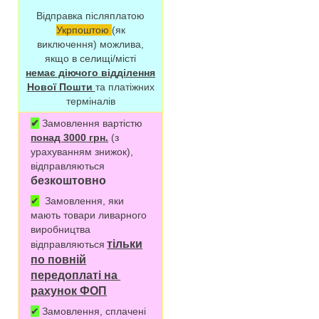
Відправка післяплатою
Укрпоштою
(як
виключення) можлива,
якщо в селищі/місті
немає діючого відділення
Нової Пошти
та платіжних
терміналів
✔
Замовлення вартістю
понад 3000 грн.
(з
урахуванням знижок),
відправляються
безкоштовно
✔
Замовлення, яки
мають товари ливарного
виробництва
тільки
відправляються
по повній
передоплаті на
рахунок ФОП
✔
Замовлення, сплачені