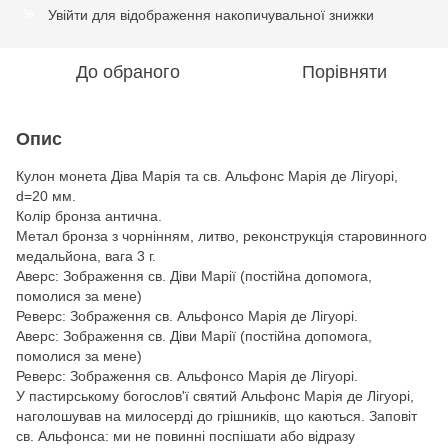
Увійти
для відображення накопичувальної знижки
%
До обраного
Порівняти
Опис
Кулон монета Діва Марія та св. Альфонс Марія де Лігуорі,
d=20 мм.
Колір бронза антична.
Метал бронза з чорнінням, литво, реконструкція старовинного
медальйона, вага 3 г.
Аверс: Зображення св. Діви Марії (постійна допомога,
помолися за мене)
Реверс: Зображення св. Альфонсо Марія де Лігуорі.
Аверс: Зображення св. Діви Марії (постійна допомога,
помолися за мене)
Реверс: Зображення св. Альфонсо Марія де Лігуорі.
У пастирському богослов'ї святий Альфонс Марія де Лігуорі,
наголошував на милосерді до грішників, що каються. Заповіт
св. Альфонса: ми не повинні поспішати або відразу