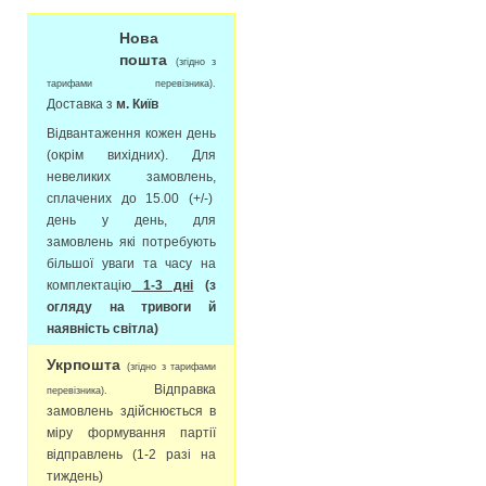
Нова
пошта
(згідно з
тарифами перевізника).
Доставка з
м. Київ
Відвантаження кожен день
(окрім вихідних). Для
невеликих замовлень,
сплачених до 15.00 (+/-)
день у день, для
замовлень які потребують
більшої уваги та часу на
комплектацію
1-3 дні
(з
огляду на тривоги й
наявність світла)
Укрпошта
(згідно з тарифами
Відправка
перевізника).
замовлень здійснюється в
міру формування партії
відправлень (1-2 разі на
тиждень)