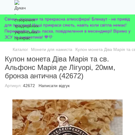
Свічки, ліхтарики та прекрасна атмосфера! Блекаут - не привід
для простою! Наші прикраси сяють, навіть коли світла немає!
Перевіряйте, будь ласка, повідомлення в месенджері! Віримо у
ЗСУ та енергетиків! 💙💛
Каталог
Монети для намиста
Кулон монета Діва Марія та с
Кулон монета Діва Марія та св.
Альфонс Марія де Лігуорі, 20мм,
бронза антична (42672)
Артикул:
42672
Написати відгук