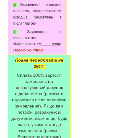
✔
Замовлення, сплачені
повністю, відправляються
швидше замовлень з
післяплатою
✔
Замовлення з
післяплатою
відправляються
лише
Новою Поштою
Повна передплата на
ФОП
Сплата 100% вартості
замовлень на
розрахунковий рахунок
підприємства (реквізити
надаються після перевірки
замовлення). Якщо вам
потрібні розрахункові
документи, вкажіть це, будь
ласка, у коментарі до
замовлення (разом з
Вашими реквізитами)