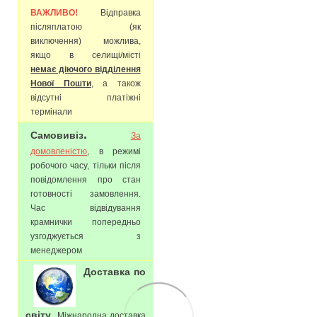
ВАЖЛИВО!
Відправка
післяплатою (як
виключення) можлива,
якщо в селищі/місті
немає діючого відділення
Нової Пошти
, а також
відсутні платіжні
термінали
.
Самовивіз
За
домовленістю
, в режимі
робочого часу, тільки після
повідомлення про стан
готовності замовлення.
Час відвідування
крамнички попередньо
узгоджується з
менеджером
Доставка по
.
світу
Міжнародна доставка