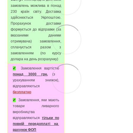
замовлень можлива в понад
230 країн світу. Доставка
здійснюється Укрпоштою.
Прорахунок доставки
формується до відправки (за
вказаними даними
отримувача) замовлення,
сплачується разом з
замовленням (по курсу
долара на день розрахунку)
✔
Замовлення вартістю
понад 3000 грн.
(з
урахуванням знижок),
відправляються
безплатно
✔
Замовлення, яки мають
товари ливарного
виробництва
відправляються
тільки по
повній передоплаті на
рахунок ФОП