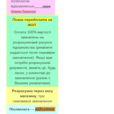
післяплатою
відправляються
лише
Новою Поштою
Повна передплата на
ФОП
Сплата 100% вартості
замовлень на
розрахунковий рахунок
підприємства (реквізити
надаються після перевірки
замовлення). Якщо вам
потрібні розрахункові
документи, вкажіть це, будь
ласка, у коментарі до
замовлення (разом з
Вашими реквізитами)
Розрахунок через касу
магазину
, при
самовивозі замовлення
відсутня
Післяплата
—