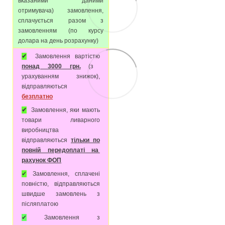
вказаними даними
отримувача) замовлення,
сплачується разом з
замовленням (по курсу
долара на день розрахунку)
✔
Замовлення вартістю
понад 3000 грн.
(з
урахуванням знижок),
відправляються
безплатно
✔
Замовлення, яки мають
товари ливарного
виробництва
відправляються
тільки по
повній передоплаті на
рахунок ФОП
✔
Замовлення, сплачені
повністю, відправляються
швидше замовлень з
післяплатою
✔
Замовлення з