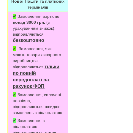
Нової Пошти
та платіжних
терміналів
✔
Замовлення вартістю
понад 3000 грн.
(з
урахуванням знижок),
відправляються
безкоштовно
✔
Замовлення, яки
мають товари ливарного
виробництва
тільки
відправляються
по повній
передоплаті на
рахунок ФОП
✔
Замовлення, сплачені
повністю,
відправляються швидше
замовлень з післяплатою
✔
Замовлення з
післяплатою
відправляються
лише