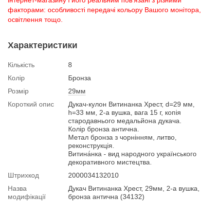
факторами: особливості передачі кольору Вашого монітора,
освітлення тощо.
Характеристики
Кількість
8
Колір
Бронза
Розмір
29мм
Короткий опис
Дукач-кулон Витинанка Хрест, d=29 мм,
h=33 мм, 2-а вушка, вага 15 г, копія
стародавнього медальйона дукача.
Колір бронза антична.
Метал бронза з чорнінням, литво,
реконструкція.
Витина́нка - вид народного українського
декоративного мистецтва.
Штрихкод
2000034132010
Назва
Дукач Витинанка Хрест, 29мм, 2-а вушка,
модифікації
бронза антична (34132)