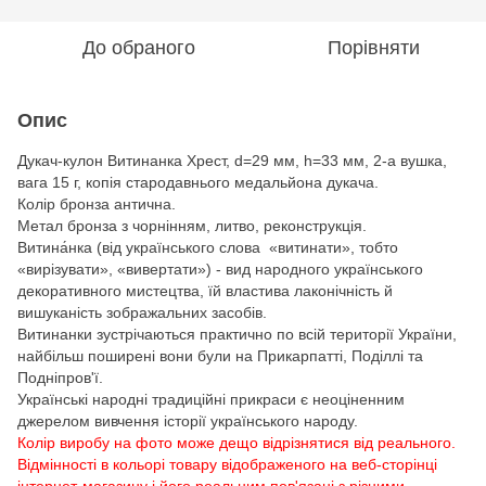
До обраного
Порівняти
Опис
Дукач-кулон Витинанка Хрест, d=29 мм, h=33 мм, 2-а вушка,
вага 15 г, копія стародавнього медальйона дукача.
Колір бронза антична.
Метал бронза з чорнінням, литво, реконструкція.
Витина́нка (від українського слова «витинати», тобто
«вирізувати», «вивертати») - вид народного українського
декоративного мистецтва, їй властива лаконічність й
вишуканість зображальних засобів.
Витинанки зустрічаються практично по всій території України,
найбільш поширені вони були на Прикарпатті, Поділлі та
Подніпров'ї.
Українські народні традиційні прикраси є неоціненним
джерелом вивчення історії українського народу.
Колір виробу на фото може дещо відрізнятися від реального.
Відмінності в кольорі товару відображеного на веб-сторінці
інтернет-магазину і його реальним пов'язані з різними