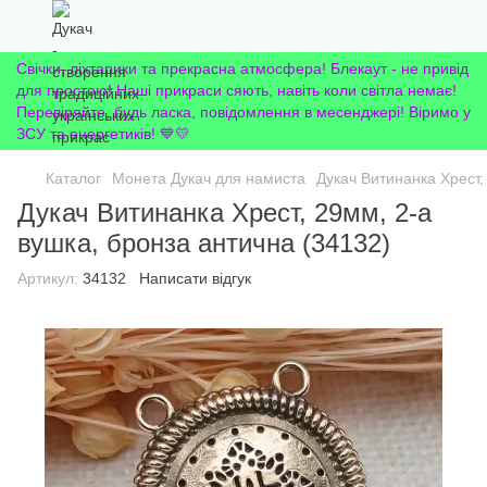
Свічки, ліхтарики та прекрасна атмосфера! Блекаут - не привід
для простою! Наші прикраси сяють, навіть коли світла немає!
Перевіряйте, будь ласка, повідомлення в месенджері! Віримо у
ЗСУ та енергетиків! 💙💛
Каталог
Монета Дукач для намиста
Дукач Витинанка Хрест,
Дукач Витинанка Хрест, 29мм, 2-а
вушка, бронза антична (34132)
Артикул:
34132
Написати відгук