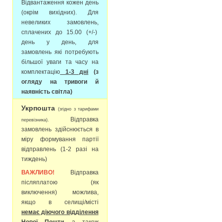
Відвантаження кожен день
(окрім вихідних). Для
невеликих замовлень,
сплачених до 15.00 (+/-)
день у день, для
замовлень які потребують
більшої уваги та часу на
комплектацію
1-3 дні
(з
огляду на тривоги й
наявність світла)
Укрпошта
(згідно з тарифами
Відправка
перевізника).
замовлень здійснюється в
міру формування партії
відправлень (1-2 разі на
тиждень)
ВАЖЛИВО!
Відправка
післяплатою (як
виключення) можлива,
якщо в селищі/місті
немає діючого відділення
Нової Пошти
, а також